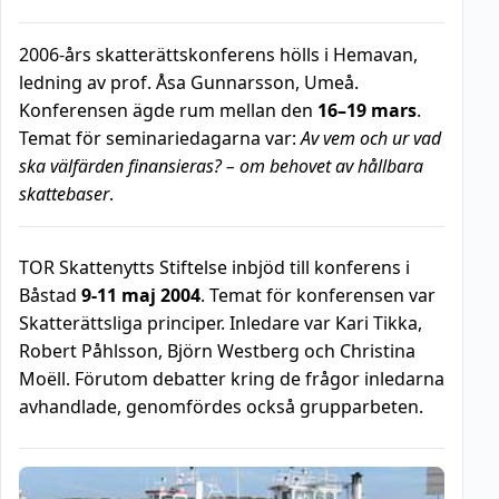
2006-års skatterättskonferens hölls i Hemavan,
ledning av prof. Åsa Gunnarsson, Umeå.
Konferensen ägde rum mellan den
16–19 mars
.
Temat för seminariedagarna var:
Av vem och ur vad
ska välfärden finansieras? – om behovet av hållbara
skattebaser
.
TOR Skattenytts Stiftelse inbjöd till konferens i
Båstad
9-11 maj 2004
. Temat för konferensen var
Skatterättsliga principer. Inledare var Kari Tikka,
Robert Påhlsson, Björn Westberg och Christina
Moëll. Förutom debatter kring de frågor inledarna
avhandlade, genomfördes också grupparbeten.